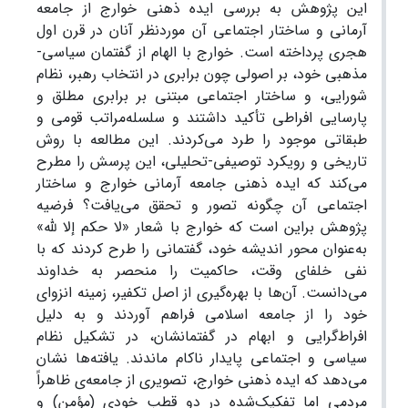
این پژوهش به بررسی ایده ذهنی خوارج از جامعه
آرمانی و ساختار اجتماعی آن موردنظر آنان در قرن اول
هجری پرداخته است. خوارج با الهام از گفتمان سیاسی-
مذهبی خود، بر اصولی چون برابری در انتخاب رهبر، نظام
شورایی، و ساختار اجتماعی مبتنی بر برابری مطلق و
پارسایی افراطی تأکید داشتند و سلسله‌مراتب قومی و
طبقاتی موجود را طرد می‌کردند. این مطالعه با روش
تاریخی و رویکرد توصیفی-تحلیلی، این پرسش را مطرح
می‌کند که ایده ذهنی جامعه آرمانی خوارج و ساختار
اجتماعی آن چگونه تصور و تحقق می‌یافت؟ فرضیه
پژوهش براین است که خوارج با شعار «لا حکم إلا لله»
به‌عنوان محور اندیشه خود، گفتمانی را طرح کردند که با
نفی خلفای وقت، حاکمیت را منحصر به خداوند
می‌دانست. آن‌ها با بهره‌گیری از اصل تکفیر، زمینه انزوای
خود را از جامعه اسلامی فراهم آوردند و به دلیل
افراط‌گرایی و ابهام در گفتمانشان، در تشکیل نظام
سیاسی و اجتماعی پایدار ناکام ماندند. یافته‌ها نشان
می‌دهد که ایده ذهنی خوارج، تصویری از جامعه‌ی ظاهراً
مردمی اما تفکیک‌شده در دو قطب خودی (مؤمن) و