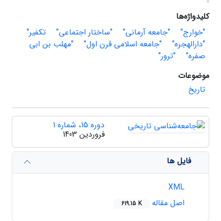
کلیدواژه‌ها
"خوارج"
"جامعه آرمانی"
"ساختار اجتماعی"
تکفیر"
"دارالهجره"
"جامعه اسلامی قرن اول"
"مهلب بن ابی
صفره"
"ترور"
موضوعات
تاریخ
دوره 15، شماره 1
فروردین 1403
فایل ها
XML
اصل مقاله
619.15 K