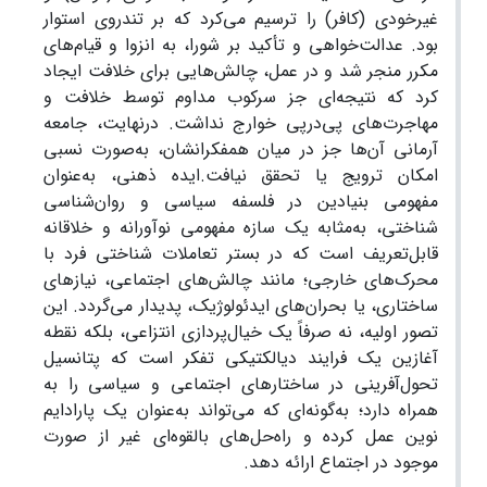
غیرخودی (کافر) را ترسیم می‌کرد که بر تندروی استوار
بود. عدالت‌خواهی و تأکید بر شورا، به انزوا و قیام‌های
مکرر منجر شد و در عمل، چالش‌هایی برای خلافت ایجاد
کرد که نتیجه‌ای جز سرکوب مداوم توسط خلافت و
مهاجرت‌های پی‌درپی خوارج نداشت. درنهایت، جامعه
آرمانی آن‌ها جز در میان همفکرانشان، به‌صورت نسبی
امکان ترویج یا تحقق نیافت.ایده ذهنی، به‌عنوان
مفهومی بنیادین در فلسفه سیاسی و روان‌شناسی
شناختی، به‌مثابه یک سازه مفهومی نوآورانه و خلاقانه
قابل‌تعریف است که در بستر تعاملات شناختی فرد با
محرک‌های خارجی؛ مانند چالش‌های اجتماعی، نیازهای
ساختاری، یا بحران‌های ایدئولوژیک، پدیدار می‌گردد. این
تصور اولیه، نه صرفاً یک خیال‌پردازی انتزاعی، بلکه نقطه
آغازین یک فرایند دیالکتیکی تفکر است که پتانسیل
تحول‌آفرینی در ساختارهای اجتماعی و سیاسی را به
همراه دارد؛ به‌گونه‌ای که می‌تواند به‌عنوان یک پارادایم
نوین عمل کرده و راه‌حل‌های بالقوه‌ای غیر از صورت
موجود در اجتماع ارائه دهد.