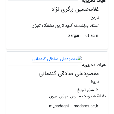
هیات تحریریه
غلامحسین زرگری نژاد
تاریخ
استاد بازنشسته گروه تاریخ دانشگاه تهران
ut.ac.ir
zargari
هیات تحریریه
مقصودعلی صادقی گندمانی
تاریخ
دانشیار تاریخ
دانشگاه تربیت مدرس، تهران، ایران
modares.ac.ir
m_sadeghi