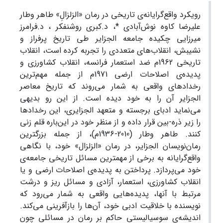
رویکرد واقع‌گرایانه‌ی تاریخی در رمان «الزلزالِ» طاهر وطار
علیرضا کاوه نوش‌آبادی *، د.کبری روشنفکر ، د.فرامرز
میرزایی چکیده جامعه الجزایر طی تاریخ پرفراز و
نشیبش، انقلاب‌های متعددی را تجربه کرده است، انقلاب
تاریخی 1962م ضد استعمار فرانسه، انقلاب کشاورزی و
پدیده‌ی اصلاحات ارضی 1971م از جمله مهم‌ترین
رخدادهای واقعی به شمار می‌روند که تاریخ معاصر
الجزایر آن را به خود دیده است. از این رو بدیهی
می‌نماید ادبای برجسته و متعهد الجزایری، این رخدادها
را زیر ذره-بین قرار داده و از منظر خود در این‌باره قلم زنی
کنند. طاهر وطار (2010-1936م)، از جمله بزرگترین
رمان‌نویسان الجزایر، در رمان «الزلزال» خود، با نگاهی
واقع‌گرایانه به برخی از مهمترین مسائل تاریخی جامعه‌ی
خود می‌پردازد. پرداختن به پدیده‌ی اصلاحات ارضی و یا
انقلاب کشاورزی، استعمار، آزادی و مسائل ریز و درشت
مرتبط با آنها، پدیده‌هایی واقعی به شمار می‌رود که
نویسنده با خلاقیت ادبی خود، آن‌ها را بازآفرینی می‌کند.
اندیشه‌ی سوسیالیستی حاکم بر رمان در مسائلی چون