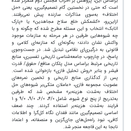
براساس این، پژوهش بر احزاب مجلس دوم متمرکز شده
است که حتی در نخستین گام تصمیم‌گیری، یعنی «حل‌
اختلاف» به‌سوی مذاکرات سازنده پیش نمی‌رفتند.
از‌این‌رو، «کشمکش خلع سلاح مجاهدین» یا «پارک
اتابک» انتخاب و این مسئله مطرح شده که چگونه و با
چه شیوه‌هایی طرفین در هر مرحله به منازعات موجود
واکنش نشان دادند؛ به‌گونه‌ای ‌که منازعه‌ای کلامی و
قانونی به درگیری‌ای نظامی تبدیل شد. در‌ جست‌وجوی
پاسخ، در چارچوب جامعه‌شناسی تاریخی تفسیری، منابع
تاریخی مرتبط براساس مدل پلکان منافع/ حقوق/ قدرت
فیشر و بنا‌بر «روش تحلیل فازی» بازخوانی شده است.
پس از کدگذاری منابع تاریخی و تخمین نمره‌های
عضویت مجموعه ‌فازی، «عاملان متکی‌بر شیوه‌های حل‌
اختلاف به‌شدت‌ هزینه‌بر» مشخص شد که طرفین
به‌تدریج از پنج نوع شیوه، شامل 4/0، 6/0، 9/0، 9/0 و 1
فرایند به‌شدت هزینه‌بر استفاده کردند. چند ضعف
اساسی تصمیم‌گیری مانند فقدان نگاه کل‌گرا و اطلاعات
کافی، نبود راه‌حل‌های جای‌گزین و منصفانه، و اعتماد
نابجا به این فاجعه منجر شد.