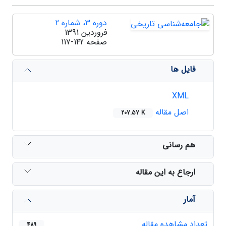
دوره 3، شماره 2
فروردین 1391
صفحه
117-142
فایل ها
XML
اصل مقاله
207.57 K
هم رسانی
ارجاع به این مقاله
آمار
تعداد مشاهده مقاله
489