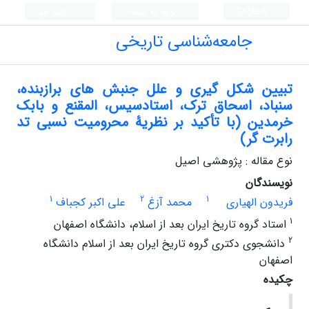
English
ورود به سامانه
ثبت نام
جامعه‌شناسی تاریخی
تبیین شکل گیری و علل جنبش های برازبنده،
سنباد، اسحاق ترک، استادسیس، المقنع و بابک
خرمدین (با تأکید بر نظریۀ محرومیت نسبی تد
رابرت گر)
نوع مقاله : پژوهشی اصیل
نویسندگان
1
2
1
فریدون الهیاری
محمد آزغ
علی اکبر کجباف
1
استاد گروه تاریخ ایران بعد از اسلام، دانشگاه اصفهان
2
دانشجوی دکتری گروه تاریخ ایران بعد از اسلام دانشگاه
اصفهان
چکیده