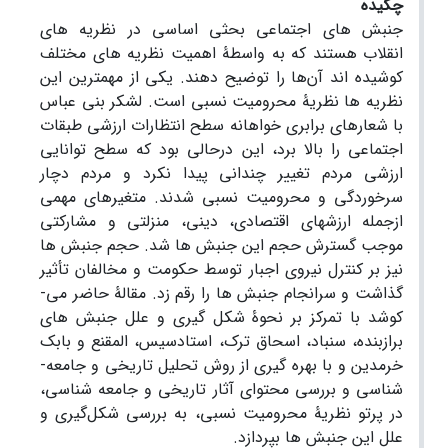
چکیده
جنبش ­های اجتماعی بحثی اساسی در نظریه ­های
انقلاب هستند که به ­واسطۀ اهمیت نظریه­ های مختلف
کوشیده اند آن‌ها را توضیح دهند. یکی از مهم­ترین این
نظریه­ ها نظریۀ محرومیت نسبی است. لشکر بنی­ عباس
با شعارهای برابری­ خواهانه سطح انتظارات ارزشی طبقات
اجتماعی را بالا برد، این در­حالی بود که سطح توانایی
ارزشی مردم تغییر چندانی پیدا نکرد و مردم دچار
سرخوردگی و محرومیت نسبی شدند. متغیر­های مهمی
ازجمله ارزش­های اقتصادی، دینی، منزلتی و مشارکتی
موجب گسترش حجم این جنبش­ ها شد. حجم جنبش­ ها
نیز بر کنترل نیروی اجبار توسط حکومت و مخالفان تأثیر
گذاشت و سرانجام جنبش ­ها را رقم زد. مقالۀ حاضر می­
کوشد با تمرکز بر نحوۀ شکل ­گیری و علل جنبش­ های
برازبنده، سنباد، اسحاق ترک، استادسیس، المقنع و بابک
خرمدین و با بهره­ گیری از روش تحلیل تاریخی و جامعه­
شناسی و بررسی محتوای آثار تاریخی و جامعه ­شناسی،
در پرتو نظریۀ محرومیت نسبی، به بررسی شکل‌گیری و
علل این جنبش­ ها بپردازد.