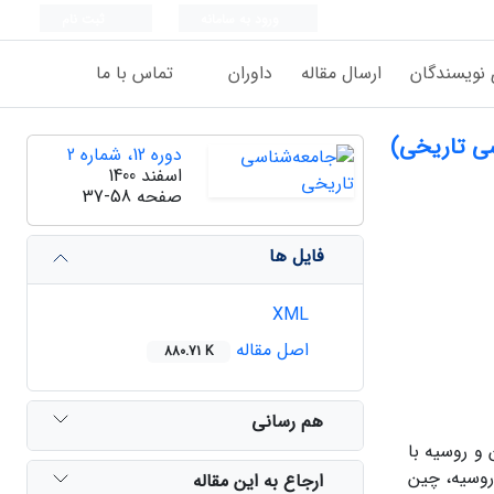
ورود به سامانه
ثبت نام
 نویسندگان
ارسال مقاله
داوران
تماس با ما
 ‌تاریخی)‌
دوره 12، شماره 2
اسفند 1400
صفحه
37-58
فایل ها
XML
اصل مقاله
880.71 K
هم رسانی
و روسیه با
روسیه، چین
ارجاع به این مقاله