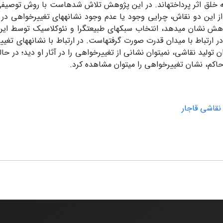
 خلق اثر پرداخته­اند. در این پژوهش تلاش شده­است با روش توصیف
ن دو نقاش، چرایی وجود یا عدم وجود نشانه­های تغییر­خواهی در آث
وهش نشان می­دهد، انتخاب سبک­های طبیعت­گرا و نئوکلاسیک توسط این
رتباط با میدان قدرت صورت گرفته­است. در ارتباط با نشانه­های تغییر
تولید نقاشی، نمی­توان نشانی از تغییر­خواهی را در آثار او دید؛ در حالی
حاکم، نشان تغییر­خواهی را می­توان مشاهده کرد.
نقاشی قاجار