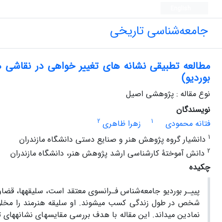
English
جامعه‌شناسی تاریخی
مطالعه تطبیقی نشانه های تغییر خواهی در نقاشی ه
بوردیو)
نوع مقاله : پژوهشی اصیل
نویسندگان
2
1
فتانه محمودی
زهرا ظاهری
1
دانشیار گروه پژوهش هنر و صنایع دستی دانشگاه مازندران
2
دانش آموختۀ کارشناسی ارشد پژوهش هنر، دانشگاه مازندران
چکیده
پی­یـر بوردیو جامعه‌شناس فـرانسوی معتقد است، سلیقه­ها، قضا
شخص در طول زندگی کسب می­شوند. او سلیقه هنرمند را مخلوق