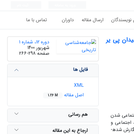
ورود به سامانه
ثبت نام
 نویسندگان
ارسال مقاله
داوران
تماس با ما
یدان پی یر
دوره 12، شماره 1
شهریور 1400
صفحه
266-298
فایل ها
XML
اصل مقاله
1.26 M
هم رسانی
اجتماعی شدن
 اجتماعی و
نمادین می­داند. این مقاله با هدف بررسی مقایسه­ای نشانه­های تغییر­خواهی در آثار کمال­الملک و ژاک­لویی­داوید، براساس نظرات بوردیو نگارش شده­
ارجاع به این مقاله