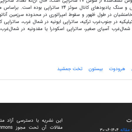
ساتراپی، کتیبه مقبره داریوش در نقش رستم 30، و کتیبه داریوش کشف‌شده از شوش 27 ساتراپی است، حال آن
مدارک مکتوب مصری دوره هخامنشیان مانند مجسمه داریوش و سنگ یادبودهای کانال سوئز 24 ساترا
یلیکیه در جنوب‌غرب ترکیه، ساتراپی ایونیه در شمال غرب، ساتراپی ک
شمال‌غرب آسیای صغیر، ساتراپی اسکودرا یا مقدونیه در شمال‌غرب،
هرودوت
بیستون
تخت جمشید
ات
این نشریه با دسترسی آزاد من
مقالات آن ت
مقاله
1404-06-30