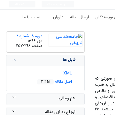
ورود به سامانه
ثبت نام
 نویسندگان
ارسال مقاله
داوران
تماس با ما
دوره 8، شماره 2
مهر 1396
صفحه
257-296
فایل ها
XML
ر صورتی که
اصل مقاله
2.12 M
ته است؛ بنابراین اگر آغاز حیات امپراتوری هخامنشی را از سال 559 ق.م، سال به قدرت
ر این 227 سال توسعه قدرت سیاسی و نظامی
 اقتصادی و
هم رسانی
در زمان‌های
مختلف حاکمیت امپراتوری هخامنشی متفاوت بوده است. برای نمونه تعداد این ساتراپی‌ها براساس کتیبه بیستون و کتیبه تخت جمشید 23
ارجاع به این مقاله