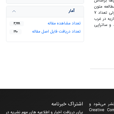
‌که تعداد ساتراپی‌ها براساس
پی بوده است. براساس مطالعه متون
آمار
تاریخی و بررسی یافته‌های جدید باستان‌شناسی، حاکمیت هخامنشیان در طول ظهور و سقوط امپراتوری در محدوده سرزمین آناتولی تعداد 7
اریه در غرب
تعداد مشاهده مقاله
3,999
 و ساتراپی
تعداد دریافت فایل اصل مقاله
290
اشتراک خبرنامه
تشر می‌شود و
حت مجوز Creative Commons
برای دریافت اخبار و اطلاعیه های مهم نشریه در