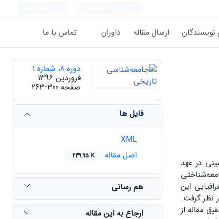
ورود به سامانه
ثبت نام
 نویسندگان
ارسال مقاله
داوران
تماس با ما
دوره 8، شماره 1
فروردین 1396
صفحه
263-300
فایل ها
XML
اصل مقاله
239.95 K
ینی در عهد
معه‌شناختی
افیایی این
هم رسانی
ر نظر گرفت.
ق مقاله از
ارجاع به این مقاله