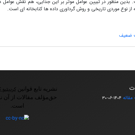
. بدین منظور در تبیین عوامل موثر بر این جدایی، هم نقش عوامل 
از نوع موردی تاریخی و روش گرداوری داده ها کتابخانه ای است.
 ضعیف
ات
نشریه تابع قوانین
کرییتیو ک
مقاله
حق‌مؤلف مقالات از آن ن
1404-06-30
است.