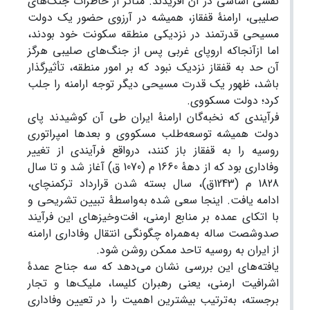
نقشی اساسی در آن آفریدند. متأثر از خاطرات جنگ‌های
صلیبی، ارامنۀ قفقاز، همیشه در آرزوی حضور یک دولت
مسیحی قدرتمند در نزدیکی منطقه سکونت خود بودند،
اما ازآنجا‌که اروپای غربی پس از جنگ‌های صلیبی هرگز
آن حد به قفقاز نزدیک نبود که بر امور منطقه، تأثیرگذار
باشد، ظهور یک قدرت مسیحی دیگر توجه ارامنه را جلب
کرد؛ دولت مسکووی.
فرآیندی که نخبه‌گان ارامنۀ ایران طی آن کوشیدند پای
دولت همیشه توسعه‌طلب مسکووی و بعدها امپراتوری
روسیه را به قفقاز باز کنند، درواقع فرآیندی از تغییر
وفاداری بود که از دهۀ 1660 م (1070 ق) آغاز شد و تا سال
1828 م (1243ق)، سال بسته شدن قرارداد ترکمنچای،
ادامه یافت. اینجا سعی شده به‌واسطۀ تبیین تشریحی و
با اتکای عمده بر منابع ارمنی، افت‌و‌خیز‌های این فرآیند
صدوشصت ساله به‌همراه چگونگی انتقال وفاداری ارامنه
از ایران به روسیه تاحد ممکن روشن شود.
یافته‌های این بررسی نشان می‌دهد که سه جناح عمدۀ
اشرافیت ارمنی، یعنی رهبران کلیسا، ملیک‌ها و تجار
برجسته، به‌ترتیب بیشترین اهمیت را در تعیین وفاداری