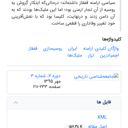
سیاسی ارامنه قفقاز داشته‌اند؛ درحالی‌که ابتکار گِرَوش به
روسیه از آنِ تجار ارمنی بود؛ اما این ملیک‌ها بودند که به
آن دامن زدند و درنهایت، کلیسا بود که با نقش‌آفرینی
خود تغییر وفاداری را قطعی ساخت.
کلیدواژه‌ها
واژگان کلیدی: ارامنه
ایران
روسی­سازی
قفقاز
اچمیادزین
تزار
ملیک‌ها
دوره 7، شماره 3
مهر 1395
صفحه
211-233
فایل ها
XML
اصل مقاله
157.38 K