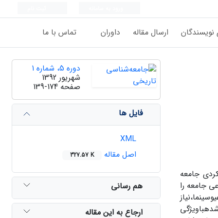
ورود به سامانه
ثبت نام
 نویسندگان
ارسال مقاله
داوران
تماس با ما
دوره 5، شماره 1
شهریور 1392
صفحه
139-174
فایل ها
XML
اصل مقاله
327.57 K
کردی جامعه
ی جامعه را
هم رسانی
سینما،نیاز
شدهباویژگی
ارجاع به این مقاله