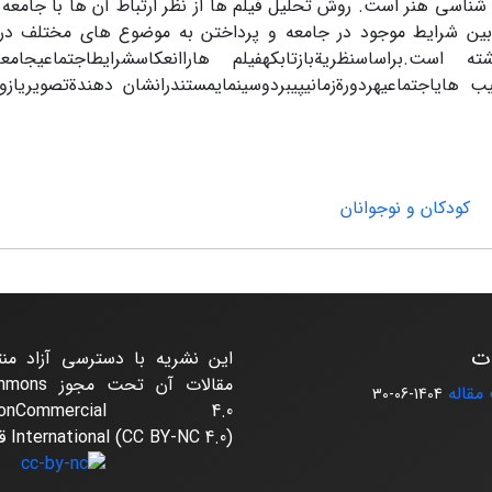
شناسی هنر است. روش تحلیل فیلم ها از نظر ارتباط آن ها با جامعه
بین شرایط موجود در جامعه و پرداختن به موضوع های مختلف در
ت.براساسنظریةبازتابکهفیلم هاراانعکاسشرایطاجتماعیجامعة
آسیب هایاجتماعیهردورةزمانیپیبردوسینمایمستندرانشان دهندةتصویریاز
کودکان و نوجوانان
ات
این نشریه با دسترسی آزاد من
مقالات آن ت
مقاله
1404-06-30
on-NonCommercial 4.0
International (CC BY-NC 4.0) قرار دارند.