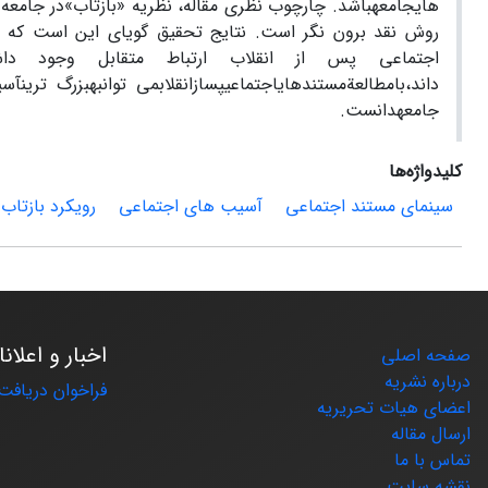
هایجامعهباشد. چارچوب نظری مقاله، نظریه «بازتاب»در جامعه 
روش نقد برون نگر است. نتایج تحقیق گویای این است که 
اجتماعی پس از انقلاب ارتباط متقابل وجود داشته اس
داند،بامطالعةمستندهایاجتماعیپسازانقلابمی توانبهبزرگ ترین
جامعهدانست.
کلیدواژه‌ها
سینمای مستند اجتماعی
آسیب های اجتماعی
رویکرد بازتاب
اخبار و اعلان
صفحه اصلی
درباره نشریه
فراخوان دریافت 
اعضای هیات تحریریه
ارسال مقاله
تماس با ما
نقشه سایت