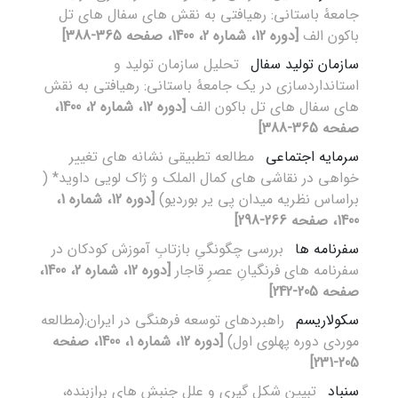
جامعۀ باستانی: رهیافتی به نقش های سفال های تل
باکون الف
[دوره 12، شماره 2، 1400، صفحه 365-388]
سازمان تولید سفال
تحلیل سازمان تولید و
استانداردسازی در یک جامعۀ باستانی: رهیافتی به نقش
های سفال های تل باکون الف
[دوره 12، شماره 2، 1400،
صفحه 365-388]
سرمایه اجتماعی
مطالعه تطبیقی نشانه های تغییر
خواهی در نقاشی های کمال الملک و ژاک لویی داوید* (
براساس نظریه میدان پی یر بوردیو)
[دوره 12، شماره 1،
1400، صفحه 266-298]
سفرنامه ­ها
بررسی چگونگیِ بازتابِ آموزش‌ کودکان در
سفرنامه های فرنگیانِ عصرِ قاجار
[دوره 12، شماره 2، 1400،
صفحه 205-242]
سکولاریسم
راهبردهای توسعه فرهنگی در ایران:(مطالعه
موردی دوره پهلوی اول)
[دوره 12، شماره 1، 1400، صفحه
205-231]
سنباد
تبیین شکل گیری و علل جنبش های برازبنده،