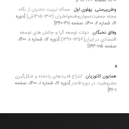
1400، صفحه 266-298]
وطن‌پرستی. پهلوی اول
مسأله تربیت دختران از نگاه
مجله‌ جمعیت‌نسوان‌وطنخواه‌ایران (1302-1305ش)
[دوره
12، شماره 2، 1400، صفحه 311-340]
وفاق نخبگان
دولت توسعه گرا و چالش های توسعه
اقتصادی در ایران(1357-1398)
[دوره 12، شماره 1، 1400،
صفحه 105-143]
ه
همایون کاتوزیان
انتزاع قدرت‌های پادشاه و شکل‌گیری
مشروطیت در دوره قاجار
[دوره 12، شماره 1، 1400، صفحه
1-42]