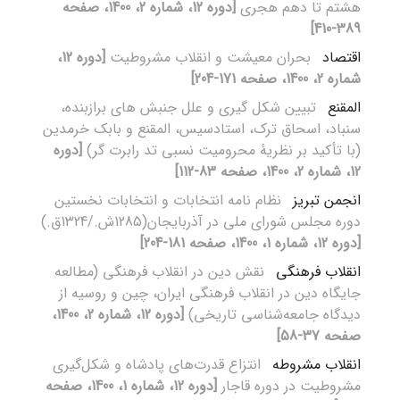
هشتم تا دهم هجری
[دوره 12، شماره 2، 1400، صفحه
389-410]
اقتصاد
بحران معیشت و انقلاب مشروطیت
[دوره 12،
شماره 2، 1400، صفحه 171-204]
المقنع
تبیین شکل گیری و علل جنبش های برازبنده،
سنباد، اسحاق ترک، استادسیس، المقنع و بابک خرمدین
(با تأکید بر نظریۀ محرومیت نسبی تد رابرت گر)
[دوره
12، شماره 2، 1400، صفحه 83-112]
انجمن تبریز
نظام نامه انتخابات و انتخابات نخستین
دوره مجلس شورای ملی در آذربایجان(1285ش./1324ق.)
[دوره 12، شماره 1، 1400، صفحه 181-204]
انقلاب ‌فرهنگی
نقش دین در انقلاب فرهنگی (مطالعه
جایگاه دین در انقلاب فرهنگی ایران، چین و روسیه از
دیدگاه جامعه‌شناسی ‌تاریخی)‌
[دوره 12، شماره 2، 1400،
صفحه 37-58]
انقلاب مشروطه
انتزاع قدرت‌های پادشاه و شکل‌گیری
مشروطیت در دوره قاجار
[دوره 12، شماره 1، 1400، صفحه