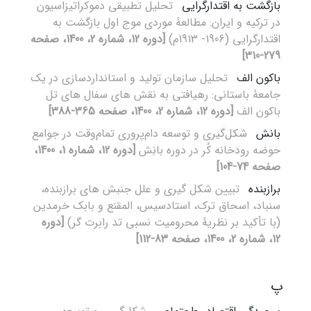
بازگشت به اقتدارگرایی
تحلیل تطبیقی دموکراتیزاسیون
در ترکیه و ایران: مطالعۀ موردی موج اول بازگشت به
اقتدارگرایی (1906- 1913م)
[دوره 12، شماره 2، 1400، صفحه
279-310]
باکون الف
تحلیل سازمان تولید و استانداردسازی در یک
جامعۀ باستانی: رهیافتی به نقش های سفال های تل
باکون الف
[دوره 12، شماره 2، 1400، صفحه 365-388]
بانش
شکل‌گیری و توسعه دام‌پروری تمام‌وقت در جوامع
حوضه رودخانه کُر در دوره بانِش
[دوره 12، شماره 1، 1400،
صفحه 74-104]
برازبنده
تبیین شکل گیری و علل جنبش های برازبنده،
سنباد، اسحاق ترک، استادسیس، المقنع و بابک خرمدین
(با تأکید بر نظریۀ محرومیت نسبی تد رابرت گر)
[دوره
12، شماره 2، 1400، صفحه 83-112]
پ