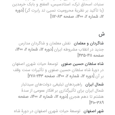
سنباد، اسحاق ترک، استادسیس، المقنع و بابک خرمدین
(با تأکید بر نظریۀ محرومیت نسبی تد رابرت گر)
[دوره
12، شماره 2، 1400، صفحه 83-112]
ش
شاگردان و معلمان
نقش معلمان و شاگردان مدارس
جدید در انقلاب مشروطه ایران
[دوره 12، شماره 2، 1400،
صفحه 411-435]
شاه سلطان حسین صفوی
توسعۀ حیات شهری اصفهان
در دورۀ شاه سلطان حسین صفوی و تأثیرات سنت وقف
بر آن
[دوره 12، شماره 2، 1400، صفحه 243-278]
شمال ایران
راهبردهای تبلیغی دولت‌های سیدتبار
شمال ایران برای تأثیرگذاری بر افکار عمومی از سدۀ
هشتم تا دهم هجری
[دوره 12، شماره 2، 1400، صفحه
389-410]
شهر اصفهان
توسعۀ حیات شهری اصفهان در دورۀ شاه