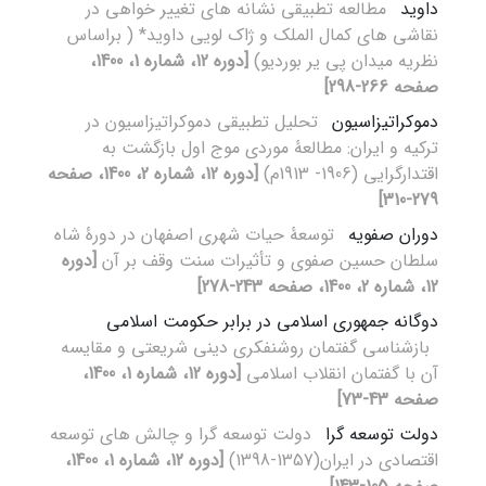
داوید
مطالعه تطبیقی نشانه های تغییر خواهی در
نقاشی های کمال الملک و ژاک لویی داوید* ( براساس
نظریه میدان پی یر بوردیو)
[دوره 12، شماره 1، 1400،
صفحه 266-298]
دموکراتیزاسیون
تحلیل تطبیقی دموکراتیزاسیون در
ترکیه و ایران: مطالعۀ موردی موج اول بازگشت به
اقتدارگرایی (1906- 1913م)
[دوره 12، شماره 2، 1400، صفحه
279-310]
دوران صفویه
توسعۀ حیات شهری اصفهان در دورۀ شاه
سلطان حسین صفوی و تأثیرات سنت وقف بر آن
[دوره
12، شماره 2، 1400، صفحه 243-278]
دوگانه جمهوری اسلامی در برابر حکومت اسلامی
بازشناسی گفتمان روشنفکری دینی شریعتی و مقایسه
آن با گفتمان انقلاب اسلامی
[دوره 12، شماره 1، 1400،
صفحه 43-73]
دولت توسعه گرا
دولت توسعه گرا و چالش های توسعه
اقتصادی در ایران(1357-1398)
[دوره 12، شماره 1، 1400،