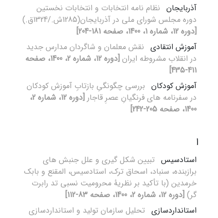
آذربایجان
نظام نامه انتخابات و انتخابات نخستین
دوره مجلس شورای ملی در آذربایجان(1285ش./1324ق.)
[دوره 12، شماره 1، 1400، صفحه 181-204]
آموزش انتقادی
نقش معلمان و شاگردان مدارس جدید
در انقلاب مشروطه ایران
[دوره 12، شماره 2، 1400، صفحه
411-435]
آموزش کودکان
بررسی چگونگیِ بازتابِ آموزش‌ کودکان
در سفرنامه های فرنگیانِ عصرِ قاجار
[دوره 12، شماره 2،
1400، صفحه 205-242]
ا
استادسیس
تبیین شکل گیری و علل جنبش های
برازبنده، سنباد، اسحاق ترک، استادسیس، المقنع و بابک
خرمدین (با تأکید بر نظریۀ محرومیت نسبی تد رابرت
گر)
[دوره 12، شماره 2، 1400، صفحه 83-112]
استانداردسازی
تحلیل سازمان تولید و استانداردسازی