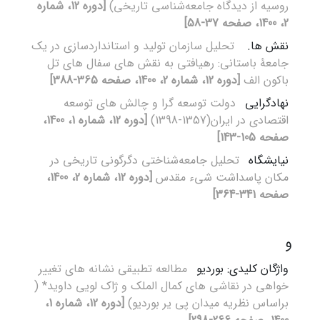
روسیه از دیدگاه جامعه‌شناسی ‌تاریخی)‌
[دوره 12، شماره
2، 1400، صفحه 37-58]
نقش ­ها.
تحلیل سازمان تولید و استانداردسازی در یک
جامعۀ باستانی: رهیافتی به نقش های سفال های تل
باکون الف
[دوره 12، شماره 2، 1400، صفحه 365-388]
نهادگرایی
دولت توسعه گرا و چالش های توسعه
اقتصادی در ایران(1357-1398)
[دوره 12، شماره 1، 1400،
صفحه 105-143]
نیایشگاه
تحلیل جامعه‌شناختی دگرگونی تاریخی در
مکان پاسداشت شیء مقدس
[دوره 12، شماره 2، 1400،
صفحه 341-364]
و
واژگان کلیدی: بوردیو
مطالعه تطبیقی نشانه های تغییر
خواهی در نقاشی های کمال الملک و ژاک لویی داوید* (
براساس نظریه میدان پی یر بوردیو)
[دوره 12، شماره 1،