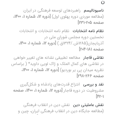
ن
ناسیونالیسم
راهبردهای توسعه فرهنگی در ایران:
(مطالعه موردی دوره پهلوی اول)
[دوره 12، شماره 1، 1400،
صفحه 205-231]
نظام نامه انتخابات
نظام نامه انتخابات و انتخابات
نخستین دوره مجلس شورای ملی در
آذربایجان(1285ش./1324ق.)
[دوره 12، شماره 1، 1400،
صفحه 181-204]
نقاشی قاجار
مطالعه تطبیقی نشانه های تغییر خواهی
در نقاشی های کمال الملک و ژاک لویی داوید* ( براساس
نظریه میدان پی یر بوردیو)
[دوره 12، شماره 1، 1400،
صفحه 266-298]
نقد و بررسی
انتزاع قدرت‌های پادشاه و شکل‌گیری
مشروطیت در دوره قاجار
[دوره 12، شماره 1، 1400، صفحه
1-42]
نقش ‌عاملیتی دین
نقش دین در انقلاب فرهنگی
(مطالعه جایگاه دین در انقلاب فرهنگی ایران، چین و