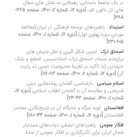
در یک جامعۀ باستانی: رهیافتی به نقش های سفال
های تل باکون الف
[دوره 12، شماره 2، 1400، صفحه 365-
388]
استبداد
راهبردهای توسعه فرهنگی در ایران:(مطالعه
موردی دوره پهلوی اول)
[دوره 12، شماره 1، 1400، صفحه
205-231]
اسحاق ترک
تبیین شکل گیری و علل جنبش های
برازبنده، سنباد، اسحاق ترک، استادسیس، المقنع و بابک
خرمدین (با تأکید بر نظریۀ محرومیت نسبی تد رابرت
گر)
[دوره 12، شماره 2، 1400، صفحه 83-112]
اسلام سیاسی
بازشناسی گفتمان روشنفکری دینی
شریعتی و مقایسه آن با گفتمان انقلاب اسلامی
[دوره 12،
شماره 1، 1400، صفحه 43-73]
افغانستان
لویه جرگه‌ و جایگاه آن در تاریخ‌نگاری معاصر
افغانستان
[دوره 12، شماره 1، 1400، صفحه 144-180]
افکار عمومی
راهبردهای تبلیغی دولت‌های سیدتبار
شمال ایران برای تأثیرگذاری بر افکار عمومی از سدۀ