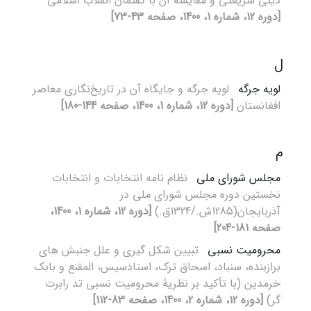
دینی شریعتی و مقایسه آن با گفتمان انقلاب اسلامی
[دوره 12، شماره 1، 1400، صفحه 43-73]
ل
لویه جرگه
لویه جرگه‌ و جایگاه آن در تاریخ‌نگاری معاصر
افغانستان
[دوره 12، شماره 1، 1400، صفحه 144-180]
م
مجلس شورای ملی
نظام نامه انتخابات و انتخابات
نخستین دوره مجلس شورای ملی در
آذربایجان(1285ش./1324ق.)
[دوره 12، شماره 1، 1400،
صفحه 181-204]
محرومیت نسبی
تبیین شکل گیری و علل جنبش های
برازبنده، سنباد، اسحاق ترک، استادسیس، المقنع و بابک
خرمدین (با تأکید بر نظریۀ محرومیت نسبی تد رابرت
گر)
[دوره 12، شماره 2، 1400، صفحه 83-112]