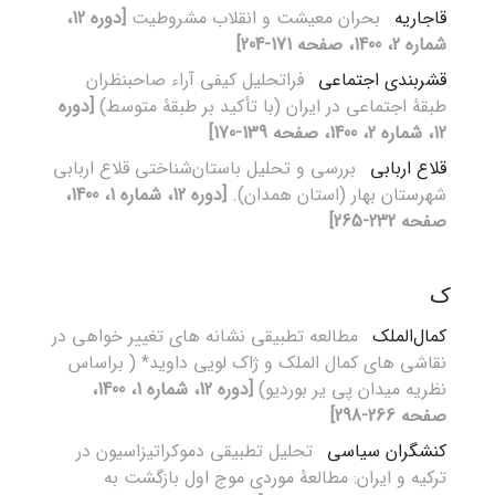
قاجاریه
بحران معیشت و انقلاب مشروطیت
[دوره 12،
شماره 2، 1400، صفحه 171-204]
قشربندی اجتماعی
فراتحلیل کیفی آراء صاحبنظران
طبقۀ اجتماعی در ایران (با تأکید بر طبقۀ متوسط)
[دوره
12، شماره 2، 1400، صفحه 139-170]
قلاع اربابی
بررسی و تحلیل باستان‌شناختی قلاع اربابی
شهرستان بهار (استان همدان).
[دوره 12، شماره 1، 1400،
صفحه 232-265]
ک
کمال‌الملک
مطالعه تطبیقی نشانه های تغییر خواهی در
نقاشی های کمال الملک و ژاک لویی داوید* ( براساس
نظریه میدان پی یر بوردیو)
[دوره 12، شماره 1، 1400،
صفحه 266-298]
کنشگران سیاسی
تحلیل تطبیقی دموکراتیزاسیون در
ترکیه و ایران: مطالعۀ موردی موج اول بازگشت به