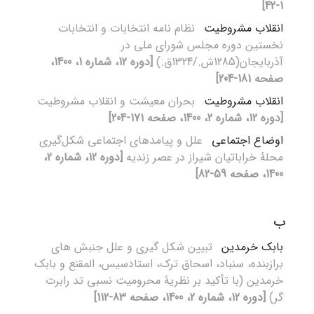
1-42]
انقلاب مشروطیت
نظام نامه انتخابات و انتخابات
نخستین دوره مجلس شورای ملی در
آذربایجان(1285ش./1324ق.)
[دوره 12، شماره 1، 1400،
صفحه 181-204]
انقلاب مشروطیت
بحران معیشت و انقلاب مشروطیت
[دوره 12، شماره 2، 1400، صفحه 171-204]
اوضاع اجتماعی
علل و پیامدهای اجتماعی شکل‌گیری
محلۀ خراباتیان شیراز در عصر زندیه
[دوره 12، شماره 2،
1400، صفحه 59-82]
ب
بابک خرمدین
تبیین شکل گیری و علل جنبش های
برازبنده، سنباد، اسحاق ترک، استادسیس، المقنع و بابک
خرمدین (با تأکید بر نظریۀ محرومیت نسبی تد رابرت
گر)
[دوره 12، شماره 2، 1400، صفحه 83-112]