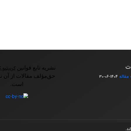
ات
نشریه تابع قوانین
کرییتیو ک
مقاله
حق‌مؤلف مقالات از آن ن
1404-06-30
است.
کند.