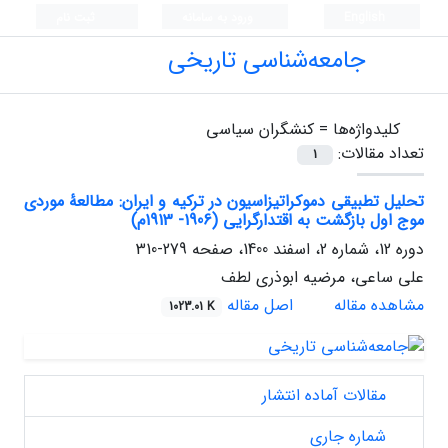
English
ورود به سامانه
ثبت نام
جامعه‌شناسی تاریخی
کلیدواژه‌ها =
کنشگران سیاسی
تعداد مقالات:
1
تحلیل تطبیقی دموکراتیزاسیون در ترکیه و ایران: مطالعۀ موردی
موج اول بازگشت به اقتدارگرایی (1906- 1913م)
دوره 12، شماره 2، اسفند 1400، صفحه
279-310
علی ساعی، مرضیه ابوذری لطف
مشاهده مقاله
اصل مقاله
1023.01 K
مقالات آماده انتشار
شماره جاری