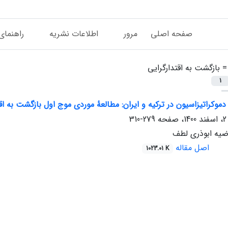
صفحه اصلی
مرور
اطلاعات نشریه
راهنمای
 =
بازگشت به اقتدارگرایی
1
کراتیزاسیون در ترکیه و ایران: مطالعۀ موردی موج اول بازگشت به اقتدارگرایی (6
279-310
یه ابوذری لطف
اصل مقاله
1023.01 K