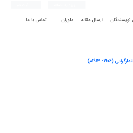
ورود به سامانه
ثبت نام
 نویسندگان
ارسال مقاله
داوران
تماس با ما
190- 1913م)