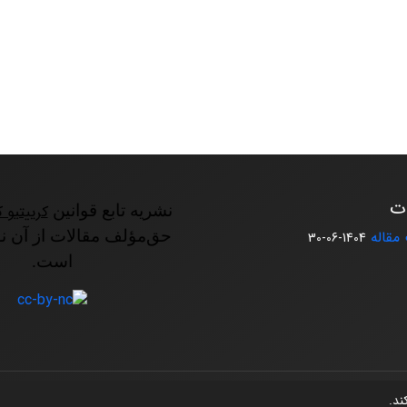
ات
نشریه تابع قوانین
کرییتیو ک
مقاله
حق‌مؤلف مقالات از آن ن
1404-06-30
است.
کند.