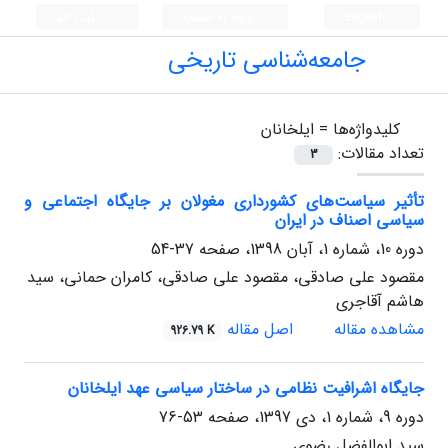
English
ورود به سامانه
ثبت نام
جامعه‌شناسی تاریخی
کلیدواژه‌ها =
ایلخانان
تعداد مقالات:
3
تأثیر سیاست‌های کشورداری مغولان بر جایگاه اجتماعی و
سیاسی اصناف در ایران
دوره 10، شماره 1، آبان 1398، صفحه
37-54
مقصود علی صادقی، مقصود علی صادقی، کامران حمانی، سید
هاشم آقاجری
مشاهده مقاله
اصل مقاله
926.79 K
جایگاه اشرافیت نظامی در ساختار سیاسی عهد ایلخانان
دوره 9، شماره 1، دی 1397، صفحه
53-76
سید ابوالفضل رضوی