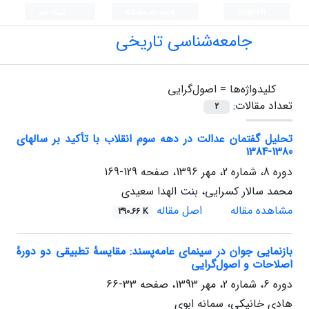
English
ورود به سامانه
ثبت نام
جامعه‌شناسی تاریخی
کلیدواژه‌ها =
اصول‌گرایی
تعداد مقالات:
2
تحلیل گفتمان عدالت در دهه سوم انقلاب با تأکید بر سال‏های
1380-1384
دوره 8، شماره 2، مهر 1396، صفحه
129-169
محمد سالار کسرایی، بنت الهدا سعیدی
مشاهده مقاله
اصل مقاله
390.66 K
بازنمایی جوان در سینمای عامه‌پسند: مقایسۀ تطبیقی دو دورۀ
اصلاحات و اصول‌گرایی
دوره 6، شماره 2، مهر 1393، صفحه
33-66
هادی خانیکی، سمانه ابوی