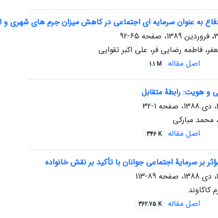
فاع به عنوان سرمایه ای اجتماعی در کاهش میزان جرم های شهری و ا
65-92
ر، فاطمه رضایی فر، علی اکبر تقوایی
اصل مقاله
1.1 M
 و هویت: رابطۀ متقابل
1-32
 محمد مبارکی
اصل مقاله
346 K
ثر بر سرمایۀ اجتماعی جوانان با تأکید بر نقش خانواده
89-113
 کاکاوند
اصل مقاله
362.75 K