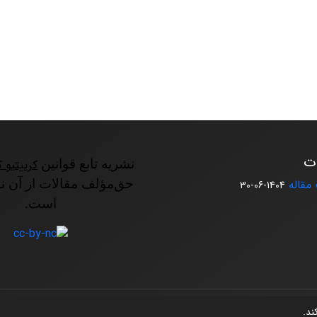
ات
نشریه تابع قوانین
کرییتیو ک
مقاله
حق‌مؤلف مقالات از آن ن
1404-06-30
است.
کند.