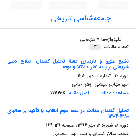
English
ورود به سامانه
ثبت نام
جامعه‌شناسی تاریخی
کلیدواژه‌ها =
هژمونی
تعداد مقالات:
3
تشیع علوی و بازسازی معنا؛ تحلیل گفتمان اصلاح دینی
شریعتی بر پایه نظریه لاکلا و موفه
دوره 16، شماره 2، مهر 1404
امیر مهاجر میلانی، زهرا خانی
مشاهده مقاله
اصل مقاله
773.36 K
تحلیل گفتمان عدالت در دهه سوم انقلاب با تأکید بر سال‏های
1380-1384
دوره 8، شماره 2، مهر 1396، صفحه
129-169
محمد سالار کسرایی، بنت الهدا سعیدی