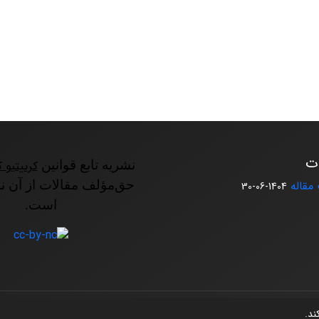
ات
نشریه تابع قوانین
کرییتیو ک
مقاله
حق‌مؤلف مقالات از آن ن
1404-06-30
است.
کند.