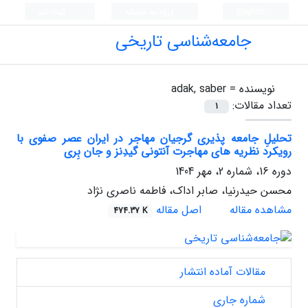
English
ورود به سامانه
ثبت نام
جامعه‌شناسی تاریخی
نویسنده =
adak, saber
تعداد مقالات:
1
تحلیلِ جامعه پذیری گرجیان مهاجر در ایران عصر صفوی با
رویکرد نظریه های مهاجرت آنتونی گیدِنز و جان بِری
دوره 16، شماره 2، مهر 1404
محسن حیدرنیا، صابر اداک، فاطمه ناصری نژاد
مشاهده مقاله
اصل مقاله
474.37 K
مقالات آماده انتشار
شماره جاری