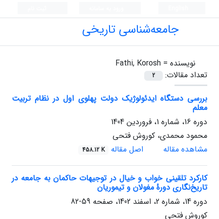
English
ورود به سامانه
ثبت نام
جامعه‌شناسی تاریخی
نویسنده =
Fathi, Korosh
تعداد مقالات:
2
بررسی دستگاه ایدئولوژیک دولت پهلوی اول در نظام تربیت
معلم
دوره 16، شماره 1، فروردین 1404
محمود محمدی، کوروش فتحی
مشاهده مقاله
اصل مقاله
458.12 K
کارکرد تلقینی خواب و خیال در توجیهات حاکمان به جامعه در
تاریخ‌نگاری دورۀ مغولان و تیموریان
دوره 14، شماره 2، اسفند 1402، صفحه
59-82
کوروش فتحی