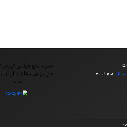
ات
نشریه تابع قوانین
کرییتیو ک
مقاله
حق‌مؤلف مقالات از آن ن
1404-06-30
است.
کند.