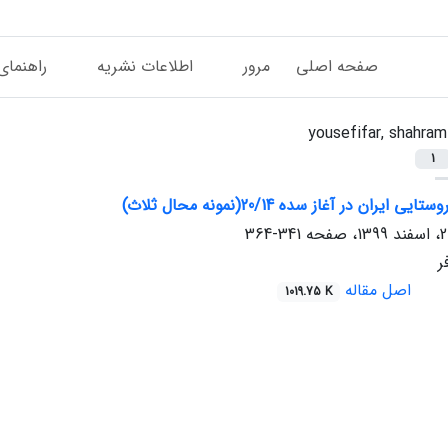
صفحه اصلی
مرور
اطلاعات نشریه
راهنمای
yousefifar, shahram
1
ران در آغاز سده 20/14(نمونه محال ثلاث)
341-364
ر
اصل مقاله
1019.75 K