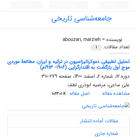
English
ورود به سامانه
ثبت نام
جامعه‌شناسی تاریخی
نویسنده =
abouzari, marzieh
تعداد مقالات:
1
تحلیل تطبیقی دموکراتیزاسیون در ترکیه و ایران: مطالعۀ موردی
موج اول بازگشت به اقتدارگرایی (1906- 1913م)
دوره 12، شماره 2، اسفند 1400، صفحه
279-310
علی ساعی، مرضیه ابوذری لطف
مشاهده مقاله
اصل مقاله
1023.01 K
مقالات آماده انتشار
شماره جاری