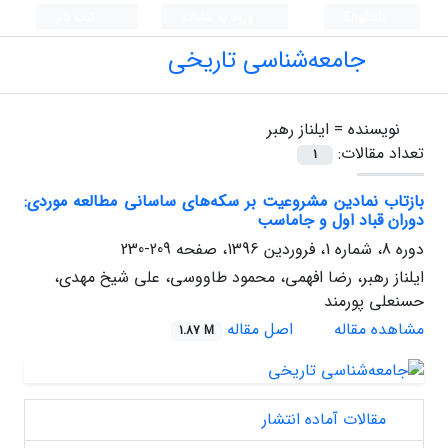
English
ورود به سامانه
ثبت نام
جامعه‌شناسی تاریخی
نویسنده =
ایلناز رهبر
تعداد مقالات:
1
بازتاب نمادین مشروعیت بر سکه‌های ساسانی مطالعه موردی:
دوران قباد اول و جاماسب
دوره 8، شماره 1، فروردین 1396، صفحه
209-230
ایلناز رهبر، رضا افهمی، محمود طاووسی، علی شیخ مهدی،
حسنعلی پورمند
مشاهده مقاله
اصل مقاله
1.87 M
مقالات آماده انتشار