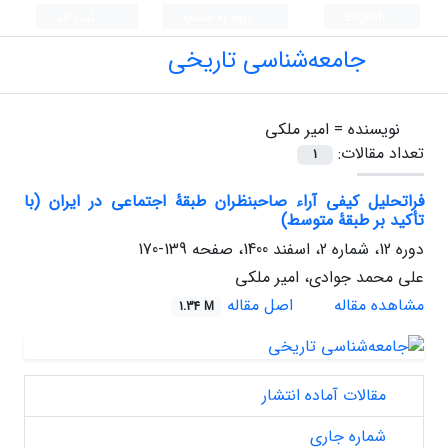
English
ورود به سامانه
ثبت نام
جامعه‌شناسی تاریخی
نویسنده =
امیر ملکی
تعداد مقالات:
1
فراتحلیل کیفی آراء صاحبنظران طبقۀ اجتماعی در ایران (با
تأکید بر طبقۀ متوسط)
دوره 12، شماره 2، اسفند 1400، صفحه
139-170
علی محمد جوادی، امیر ملکی
مشاهده مقاله
اصل مقاله
1.34 M
مقالات آماده انتشار
شماره جاری