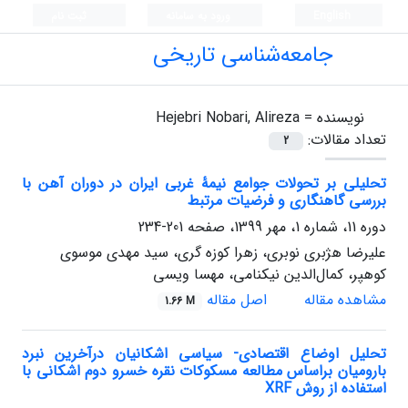
English
ورود به سامانه
ثبت نام
جامعه‌شناسی تاریخی
نویسنده =
Hejebri Nobari, Alireza
تعداد مقالات:
2
تحلیلی بر تحولات جوامع نیمۀ غربی ایران در دوران آهن با
بررسی گاهنگاری و فرضیات مرتبط
دوره 11، شماره 1، مهر 1399، صفحه
201-234
علیرضا هژبری نوبری، زهرا کوزه گری، سید مهدی موسوی
کوهپر، کمال‌الدین نیکنامی، مهسا ویسی
مشاهده مقاله
اصل مقاله
1.66 M
تحلیل اوضاع اقتصادی- سیاسی اشکانیان درآخرین نبرد
بارومیان براساس مطالعه مسکوکات نقره خسرو دوم اشکانی با
استفاده از روش XRF