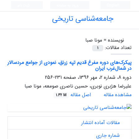
English
ورود به سامانه
ثبت نام
جامعه‌شناسی تاریخی
نویسنده =
مونا صبا
تعداد مقالات:
1
پیکرک‌های دوره مفرغ قدیم تپه زرنق، نمودی از جوامع مردسالار
در شمال‌غرب ایران
دوره 8، شماره 2، مهر 1396، صفحه
231-256
علیرضا هژبری نوبری، حسین ناصری صومعه، مونا صبا
مشاهده مقاله
اصل مقاله
1.32 M
مقالات آماده انتشار
شماره جاری