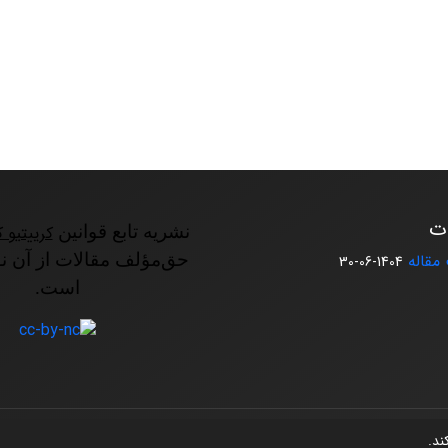
ات
نشریه تابع قوانین
کرییتیو ک
مقاله
حق‌مؤلف مقالات از آن ن
1404-06-30
است.
کند.