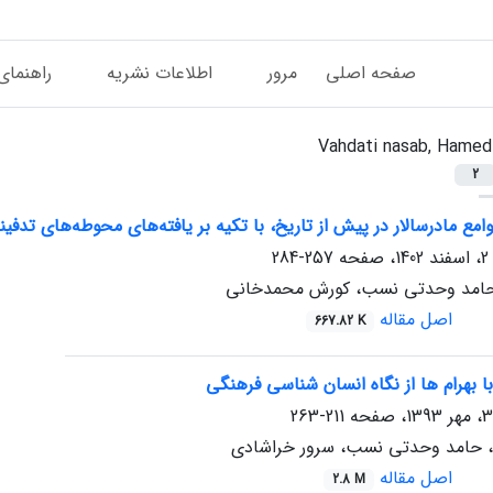
صفحه اصلی
مرور
اطلاعات نشریه
راهنمای
Vahdati nasab, Hamed
2
 مادرسالار در پیش از تاریخ، با تکیه بر یافته‌های محوطه‌های تدفی
257-284
حامد وحدتی نسب، کورش محمدخانی
اصل مقاله
667.82 K
با بهرام ها از نگاه انسان شناسی فرهنگی
211-263
، حامد وحدتی نسب، سرور خراشادی
اصل مقاله
2.8 M