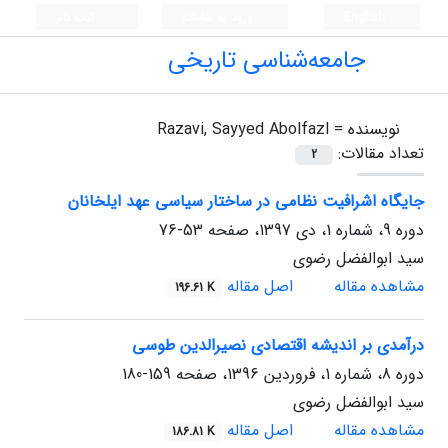
English
ورود به سامانه
ثبت نام
جامعه‌شناسی تاریخی
نویسنده =
Razavi, Sayyed Abolfazl
تعداد مقالات:
2
جایگاه اشرافیت نظامی در ساختار سیاسی عهد ایلخانان
دوره 9، شماره 1، دی 1397، صفحه
53-76
سید ابوالفضل رضوی
مشاهده مقاله
اصل مقاله
196.61 K
درآمدی بر اندیشه اقتصادی نصیرالدین طوسی
دوره 8، شماره 1، فروردین 1396، صفحه
159-180
سید ابوالفضل رضوی
مشاهده مقاله
اصل مقاله
186.81 K