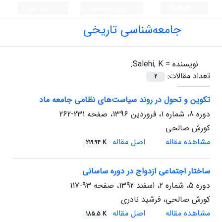
English
ورود به سامانه
ثبت نام
جامعه‌شناسی تاریخی
نویسنده =
Salehi, K.
تعداد مقالات:
2
تکوین و تحول در روند سیاست‌های نظامی جامعه ماد
دوره 8، شماره 1، فروردین 1396، صفحه
231-262
کورش صالحی
مشاهده مقاله
اصل مقاله
219.94 K
ساختار اجتماعی ازدواج در دوره ساسانی
دوره 5، شماره 2، اسفند 1392، صفحه
93-117
کورش صالحی، فرشید نادری
مشاهده مقاله
اصل مقاله
185.5 K