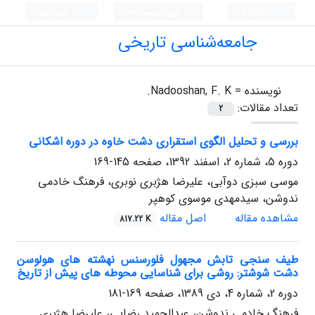
English
ورود به سامانه
ثبت نام
جامعه‌شناسی تاریخی
نویسنده =
Nadooshan, F. K.
تعداد مقالات:
2
بررسی و تحلیل الگوی استقراری دشت خاوه در دوره اشکانی
دوره 5، شماره 2، اسفند 1392، صفحه
145-169
موسی سبزی دوآبی، علیرضا هژبری نوبری، فرهنگ خادمی
ندوشن، سیدمهدی موسوی کوهپر
مشاهده مقاله
اصل مقاله
817.22 K
طیف سنجی تابش مجهول فلورسنس نهشته های هولوسن
دشت شوشتر: روشی برای شناسایی محوطه های پیش از تاریخ
دوره 2، شماره 4، دی 1389، صفحه
169-181
فرهنگ خادمی ندوشن، عبدالحمید رضایی، علیرضا هژبری