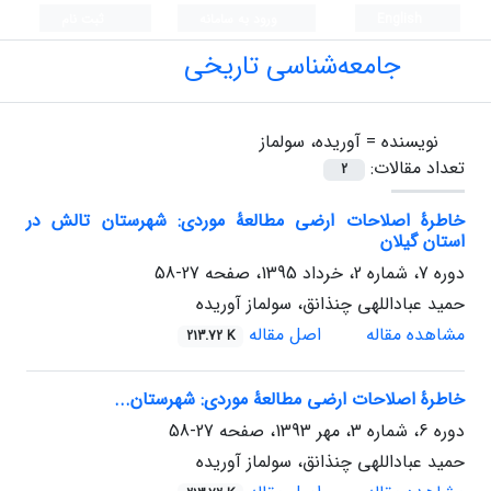
English
ورود به سامانه
ثبت نام
جامعه‌شناسی تاریخی
نویسنده =
آوریده، سولماز
تعداد مقالات:
2
خاطرۀ اصلاحات ارضی مطالعۀ موردی: شهرستان تالش در
استان گیلان
دوره 7، شماره 2، خرداد 1395، صفحه
27-58
حمید عباداللهی چنذانق، سولماز آوریده
مشاهده مقاله
اصل مقاله
213.72 K
خاطرۀ اصلاحات ارضی مطالعۀ موردی: شهرستان...
دوره 6، شماره 3، مهر 1393، صفحه
27-58
حمید عباداللهی چنذانق، سولماز آوریده