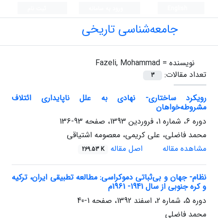
English
ورود به سامانه
ثبت نام
جامعه‌شناسی تاریخی
نویسنده =
Fazeli, Mohammad
تعداد مقالات:
3
رویکرد ساختاری- نهادی به علل ناپایداری ائتلاف
مشروطه‌خواهان
دوره 6، شماره 1، فروردین 1393، صفحه
93-136
محمد فاضلی، علی کریمی، معصومه اشتیاقی
مشاهده مقاله
اصل مقاله
269.53 K
نظام- جهان و بی‌ثباتی دموکراسی: مطالعه تطبیقی ایران، ترکیه
و کره جنوبی از سال 1941- 1961م
دوره 5، شماره 2، اسفند 1392، صفحه
1-40
محمد فاضلی