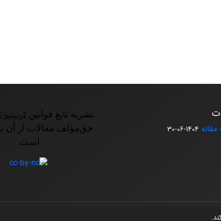
ات
نشریه تابع قوانین
کرییتیو ک
مقاله
حق‌مؤلف مقالات از آن ن
1404-06-30
است.
کند.