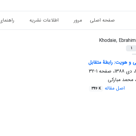
صفحه اصلی
مرور
اطلاعات نشریه
راهنمای
Khodaie, Ebrahim
1
 و هویت: رابطۀ متقابل
1-32
 محمد مبارکی
اصل مقاله
346 K