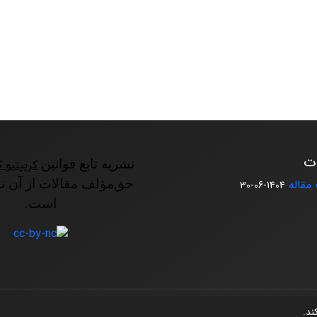
ات
نشریه تابع قوانین
کرییتیو ک
مقاله
حق‌مؤلف مقالات از آن ن
1404-06-30
است.
کند.