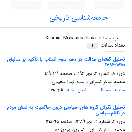
English
ورود به سامانه
ثبت نام
جامعه‌شناسی تاریخی
نویسنده =
Kasraie, Mohammadsalar
تعداد مقالات:
2
تحلیل گفتمان عدالت در دهه سوم انقلاب با تأکید بر سال‏های
1380-1384
دوره 8، شماره 2، مهر 1396، صفحه
129-169
محمد سالار کسرایی، بنت الهدا سعیدی
مشاهده مقاله
اصل مقاله
390.66 K
تحلیل نگرش گروه های سیاسی درون حاکمیت به نقش مردم
در نظام سیاسی
دوره 2، شماره 4، دی 1389، صفحه
95-125
محمد سالار کسرایی، نسرین وردیزاده