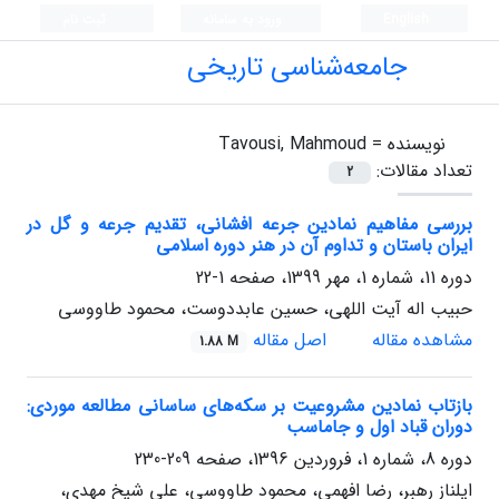
English
ورود به سامانه
ثبت نام
جامعه‌شناسی تاریخی
نویسنده =
Tavousi, Mahmoud
تعداد مقالات:
2
بررسی مفاهیم نمادین جرعه افشانی، تقدیم جرعه و گل در
ایران باستان و تداوم آن در هنر دوره اسلامی
دوره 11، شماره 1، مهر 1399، صفحه
1-22
حبیب اله آیت اللهی، حسین عابددوست، محمود طاووسی
مشاهده مقاله
اصل مقاله
1.88 M
بازتاب نمادین مشروعیت بر سکه‌های ساسانی مطالعه موردی:
دوران قباد اول و جاماسب
دوره 8، شماره 1، فروردین 1396، صفحه
209-230
ایلناز رهبر، رضا افهمی، محمود طاووسی، علی شیخ مهدی،